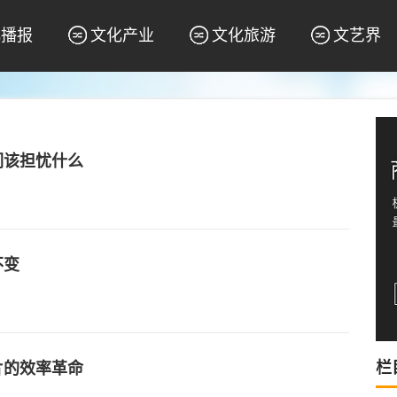
化播报
文化产业
文化旅游
文艺界
们该担忧什么
不变
栏
片的效率革命