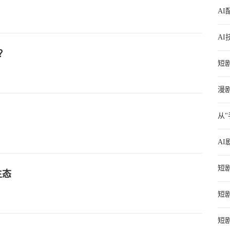
A
A
？
短
的
漫
从
则
A
发
短
生态
短
短