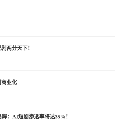
说剧两分天下！
剧商业化
昺辉：AI短剧渗透率将达35%！