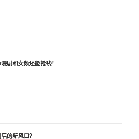
AI漫剧和女频还能抢钱！
！
剧后的新风口？