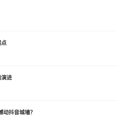
？
拐点
的演进
撼动抖音城墙？