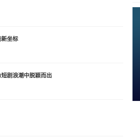
能新坐标
I短剧浪潮中脱颖而出