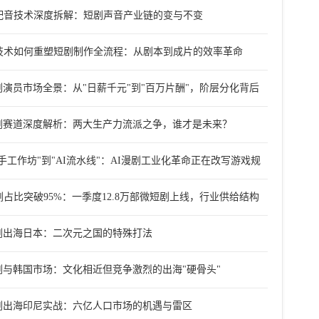
I配音技术深度拆解：短剧声音产业链的变与不变
I技术如何重塑短剧制作全流程：从剧本到成片的效率革命
剧演员市场全景：从"日薪千元"到"百万片酬"，阶层分化背后
产
剧赛道深度解析：两大生产力流派之争，谁才是未来？
"手工作坊"到"AI流水线"：AI漫剧工业化革命正在改写游戏规
I剧占比突破95%：一季度12.8万部微短剧上线，行业供给结构
生
剧出海日本：二次元之国的特殊打法
剧与韩国市场：文化相近但竞争激烈的出海"硬骨头"
剧出海印尼实战：六亿人口市场的机遇与雷区