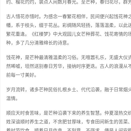
约、榴花灼灼，装点人间数月春光。至芒种，春归花尽，群
古人惜花亦惜时。为感念一春繁花相伴，民间便兴起饯花神
幡，系于枝头，缀于花丛。彩绸随风轻扬，落落温柔，以此
繁花重逢。《红楼梦》中大观园儿女芒种葬花、饯花寄情的
种，多了几分清雅绵长的诗意。
饯花神，是芒种最清雅温柔的习俗。无喧嚣礼乐，无盛大仪
然唏嘘，坦然送别春日芳华，接纳时序更迭。古人的浪漫从
前每一寸美好。
岁月流转，诸多芒种民俗扎根乡土、代代沿袭，融于日常烟
温情。
顺应天时食苦味，是芒种沿袭下来的养生智慧。仲夏湿热交
姓深谙顺时养生之道，不贪肥甘厚味，专食田间新生的苦菜
着时节饮食，顺着日月作息，不刻意、不强求，便是人间安