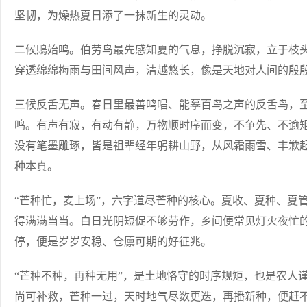
坚韧，为燥热夏日添了一抹新生的灵动。
二候鵙始鸣。伯劳鸟最先感知夏的气息，挣脱沉寂，立于枝
穿透绵绵梅雨与田间风声，清越悠长，像是天地对人间的殷
三候反舌无声。春日里最善鸣唱、能摹百鸟之声的反舌鸟，
鸣。有声有寂，有动有静，万物顺时序而变，不争先、不逾
没有笔墨雕琢，皆是祖辈经年躬耕山野，从风霜雨雪、丰歉
种本真。
“芒种忙，麦上场”，六字道尽芒种的核心。夏收、夏种、夏
得满满当当。白日光阴短促不够劳作，乡间便常见灯火夜忙
停，便是岁岁安稳、仓廪可期的好征兆。
“芒种不种，再种无用”，是土地恪守的时序规矩，也是农人
尚可补救，芒种一过，天时地气尽数更迭，再播新种，便赶