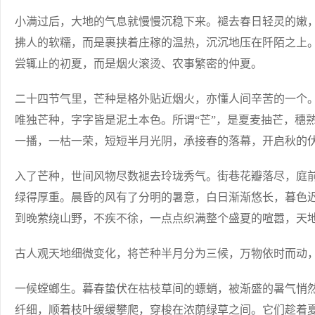
小满过后，大地的气息就慢慢沉稳下来。褪去春日轻灵的嫩
拂人的软糯，而是裹挟着庄稼的温热，沉沉地压在阡陌之上
尝辄止的初夏，而是烟火滚烫、农事繁密的仲夏。
二十四节气里，芒种是格外贴近烟火，亦懂人间辛苦的一个
唯独芒种，字字皆是泥土本色。所谓“芒”，是夏麦抽芒，穗
一播，一枯一荣，短短半月光阴，承接春的落幕，开启秋的
入了芒种，世间风物尽数褪去玲珑秀气。街巷花瓣落尽，庭
绿得厚重。晨昏的风有了分明的暑意，白日渐渐悠长，暮色
到晚萦绕山野，不疾不徐，一点点织满整个盛夏的喧嚣，天
古人观天地细微变化，将芒种半月分为三候，万物依时而动
一候螳螂生。暮春蛰伏在枯枝草间的螵蛸，被渐盛的暑气悄
纤细，顺着枝叶缓缓攀爬，穿梭在浓荫绿草之间。它们趁着