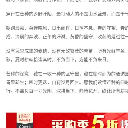
穿行在芒种的乡野阡陌，最打动人的不是山水盛景，而是千
朝踏晨露，暮伴晚风，日出而作，日落不息。春的守望、春
成。清晨的奔波、正午的汗淋、黄昏的坚守，收获的是过往
没有凭空成熟的麦穗，没有无故繁茂的青苗，所有光鲜丰盈
歇，夏时耕耘恰逢其时。不负当下，方能不负来日。
芒种的深意，藏在一收一种的坚守里，藏在顺时而为的通透
青果新生；四时更迭，自有岁月回甘。愿我们读懂芒种的四
行。不辜负每一寸光阴，深耕当下，静待花开，终让所有耕