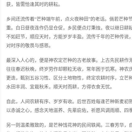
获，皆需恰逢其时的耕耘。
乡间还流传着“芒种端午前，点火夜种田”的老话。倘若芒种
重。白日昼夜连作仍显仓促，乡民便点灯秉烛，夜以继日耕
不如赶节，顺应天时，方能岁岁丰盈。流传千年的芒种传说
对时序的敬畏与感恩。
最深入人心的，便是神农定芒种的古老故事。上古先民耕作
往往春迟秋晚，终岁劳作却颗粒无收，常年困于饥寒。神农
更迭，甄别五谷习性、区分土地物性，终定农耕时序，立芒
水田丰润、宜栽秋禾，顺天时而耕，方得衣食无忧。
自此，人间农耕有序、岁岁有收。后世百姓每逢芒种新麦初
以赤诚之心，感念天地滋养、先辈庇佑，祈愿风调雨顺、四
另一则温柔雅致的，是芒种饯花神的民间轶闻。三春芳华，