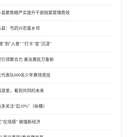
乡县聚焦精严实提升干部档案管理质效
乐县：芍药兴农富乡邻
景”到“入景” “打卡”变“沉浸”
建引领聚合力 善治惠民万象新
支代表队600名少年赛场竞技
稻浪里，看到共同的未来
多关注“后10%”（纵横）
“在场感” 做强新经济