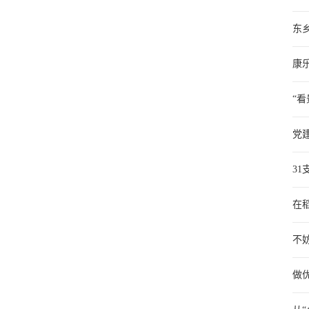
东
康
“看
党
31
在
不妨
做优