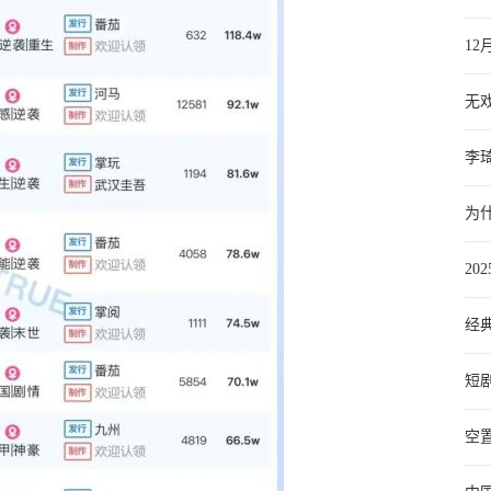
1
无
李
为
20
经典
短
空