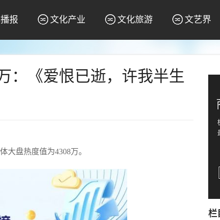
化播报
文化产业
文化旅游
文艺界
08万：《爱恨已逝，许我半生
体大盘热度值为4308万。
栏