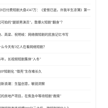
2月8日付费短剧大盘4347万：《爱恨已逝，许我半生凉薄》第一
戏可拍的“腿部男演员”，靠爆火短剧“翻身”？
琦、高梁、祝明岐：网络微短剧的民族记忆书写
什么今天有5亿人在看网络短剧？
25年，长视频短剧集体“入冬”
IP短剧化 “借壳”生存难长久
剧新浪潮：生猛创意，敏锐洞察
置的房地产项目，在焦急中等待短剧“救赎”