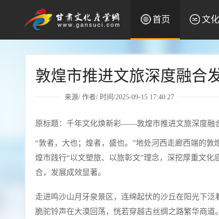
首页
文
敦煌市推进文旅深度融合
来源/ 作者/ 时间/2025-09-15 17:40:27
原标题：千年文化焕新彩——敦煌市推进文旅深度融
“敦者，大也；煌者，盛也。”地处河西走廊西端的敦
煌市践行“以文塑旅、以旅彰文”理念，深挖厚重文化底
合，发展成效显著。
走进鸣沙山月牙泉景区，连绵起伏的沙丘在阳光下泛
脆驼铃声在大漠回荡，恍若穿越古丝绸之路繁华商道。