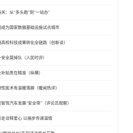
关：从“多头跑”到“一站办”
阳成为国家数据基础设施试点城市
通高校科技成果转化全链路（创新谈）
外安全莫掉队（人民时评）
业补贴贵在精准（纵横）
理性医术有温暖落脚（暖闻热评）
紧智驾汽车发展“安全带”（评论员观察）
行走诠释爱心 以捐步传递温情