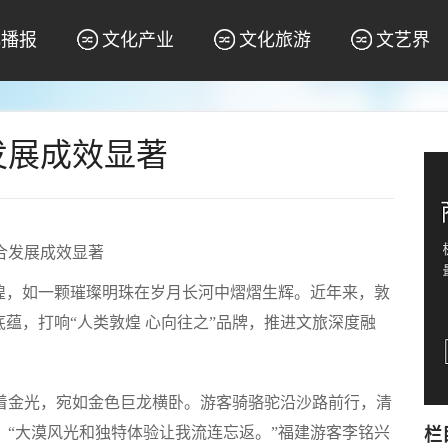
化播报
文化产业
文化旅游
文艺界
发展成效显著
合发展成效显著
煌，如一颗璀璨明珠在岁月长河中熠熠生辉。近年来，敦
蕴，打响“人类敦煌 心向往之”品牌，推进文旅深度融
着金光，宛如金色巨龙横卧。游客骑骆驼沿沙路前行，清
“大漠风光和独特体验让我流连忘返。”福建游客李铭兴
栏