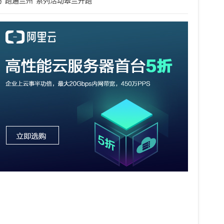
马“跑遍兰州”系列活动皋兰开跑