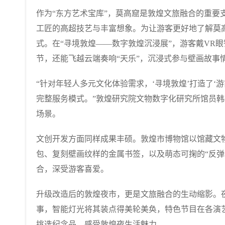
作为“东方艺术宝库”，莫高窟是敦煌文旅融合的重要
工匠的高超技艺与丰富想象。为让游客更好地了解莫高
式。在“寻境敦煌——数字敦煌沉浸展”，游客戴VR眼
节，还能飞越云端奏响“天乐”，沉浸式参与壁画故事
“针对年轻人多元文化体验需求，‘寻境敦煌’打造了‘
完整服务模式。”敦煌研究院文物数字化研究所馆员
场景。
文创开发方面同样成果丰硕。敦煌市博物馆以馆藏文
包、复刻壁画纹样的金属书签，以及萌态可掬的“反弹
合，深受游客喜爱。
升级改造后的敦煌夜市，更是文旅融合的生动缩影。
事，智能灯光将其装点得美轮美奂，特色节目在各演
挑选纪念品，感受敦煌夜生活魅力。