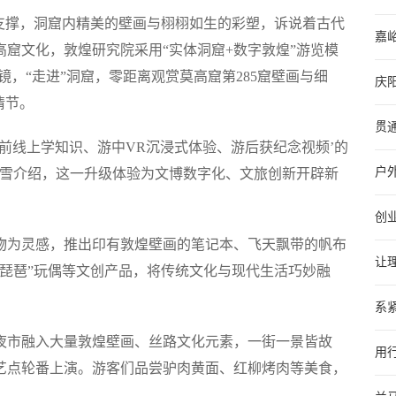
支撑，洞窟内精美的壁画与栩栩如生的彩塑，诉说着古代
嘉峪
窟文化，敦煌研究院采用“实体洞窟+数字敦煌”游览模
镜，“走进”洞窟，零距离观赏莫高窟第285窟壁画与细
庆
情节。
贯
游前线上学知识、游中VR沉浸式体验、游后获纪念视频’的
户
韩雪介绍，这一升级体验为文博数字化、文旅创新开辟新
创
物为灵感，推出印有敦煌壁画的笔记本、飞天飘带的帆布
让
琵琶”玩偶等文创产品，将传统文化与现代生活巧妙融
系
夜市融入大量敦煌壁画、丝路文化元素，一街一景皆故
用
艺点轮番上演。游客们品尝驴肉黄面、红柳烤肉等美食，