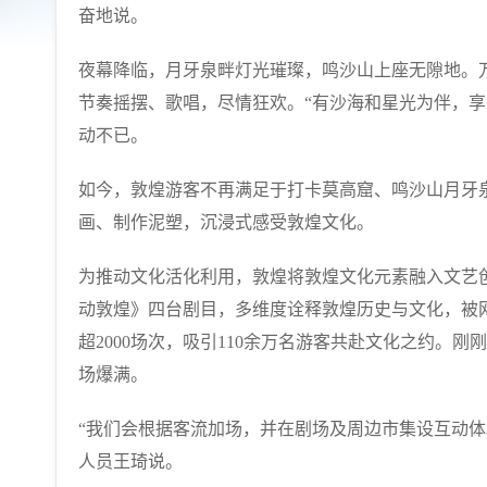
奋地说。
夜幕降临，月牙泉畔灯光璀璨，鸣沙山上座无隙地。
节奏摇摆、歌唱，尽情狂欢。“有沙海和星光为伴，享
动不已。
如今，敦煌游客不再满足于打卡莫高窟、鸣沙山月牙
画、制作泥塑，沉浸式感受敦煌文化。
为推动文化活化利用，敦煌将敦煌文化元素融入文艺
动敦煌》四台剧目，多维度诠释敦煌历史与文化，被网
超2000场次，吸引110余万名游客共赴文化之约。
场爆满。
“我们会根据客流加场，并在剧场及周边市集设互动体
人员王琦说。