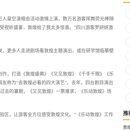
万人星空演唱会活动激情上演，数万名游客挥舞荧光棒随
受视听盛宴，敦煌给了我太多惊喜。”四川游客罗妍妍激
泉，更多人走进剧场看敦煌主题演出，或在研学馆临摹壁
创作，打造《敦煌盛典》《又见敦煌》《千手千眼》《乐
友称为“去敦煌必看的四大演艺”。去年，四台剧目演出
刚刚过去的暑期，《又见敦煌》一票难求，《乐动敦煌》场
推
验区，让游客全方位感受敦煌文化。”《乐动敦煌》工作
敦