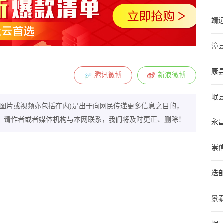
靖
漳
康
腾讯微博
新浪微博
岷
图片或视频亦包括在内)是出于向网民传递更多信息之目的，
，请作者或者媒体机构与本网联系，我们将及时更正、删除！
永
崇
迭部
景