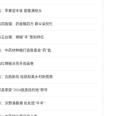
远：苹果迎丰收 甜蜜满枝头
县四族镇：药香飘四方 群众采挖忙
县云台镇：辣椒“丰”景别样红
县：中药材种植打造致富金“药”匙
昌红辣椒点亮丰收画卷
信：古韵新风 绘就和美乡村新图景
县荣获“2024旅游目的地”称号
泰：沃野涌春潮 处处现“牛羊”