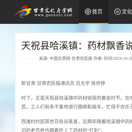
首页
文
天祝县哈溪镇：药材飘香
来源/
中国甘肃网-甘肃农民报
作者/ 时间/2024-10-28 
新甘肃·甘肃农民报通讯员 吕光宇 徐世婷
时下，正是天祝县哈溪镇中药材收获的黄金时节。在
芪，工人们有条不紊地进行捆绑和装车，忙得不亦乐
西滩村村民邢世芬告诉笔者，近两年随着哈溪镇中药
边的老百姓也跟着吃上了药材的“红利”。