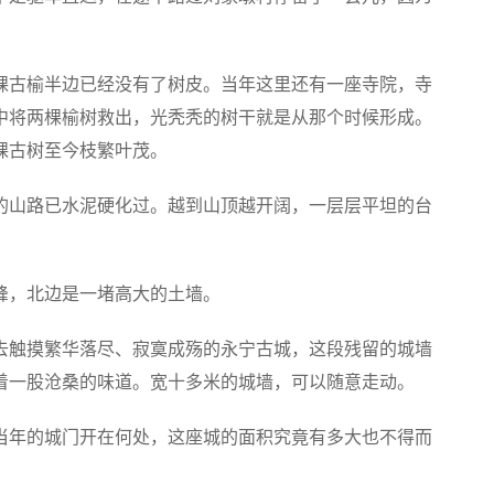
棵古榆半边已经没有了树皮。当年这里还有一座寺院，寺
中将两棵榆树救出，光秃秃的树干就是从那个时候形成。
棵古树至今枝繁叶茂。
的山路已水泥硬化过。越到山顶越开阔，一层层平坦的台
峰，北边是一堵高大的土墙。
去触摸繁华落尽、寂寞成殇的永宁古城，这段残留的城墙
着一股沧桑的味道。宽十多米的城墙，可以随意走动。
当年的城门开在何处，这座城的面积究竟有多大也不得而