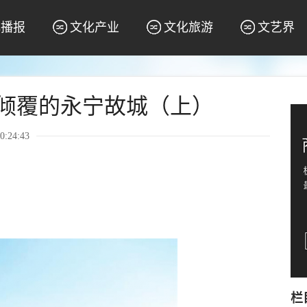
化播报
文化产业
文化旅游
文艺界
找倾覆的永宁故城（上）
:24:43
栏