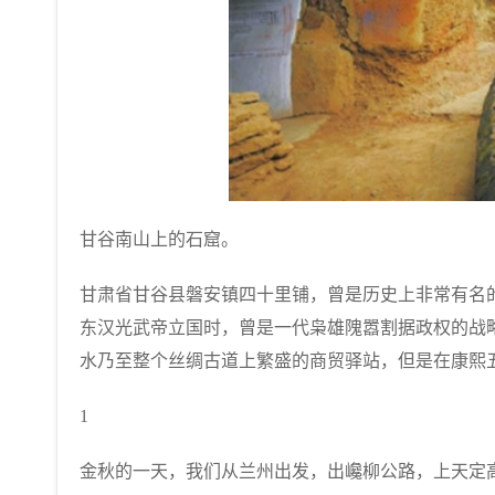
甘谷南山上的石窟。
甘肃省甘谷县磐安镇四十里铺，曾是历史上非常有名
东汉光武帝立国时，曾是一代枭雄隗嚣割据政权的战
水乃至整个丝绸古道上繁盛的商贸驿站，但是在康熙五
1
金秋的一天，我们从兰州出发，出巉柳公路，上天定高