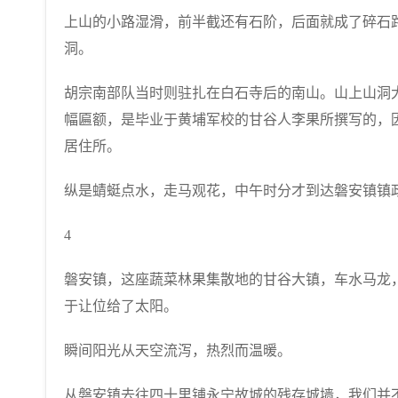
上山的小路湿滑，前半截还有石阶，后面就成了碎石
洞。
胡宗南部队当时则驻扎在白石寺后的南山。山上山洞
幅匾额，是毕业于黄埔军校的甘谷人李果所撰写的，
居住所。
纵是蜻蜓点水，走马观花，中午时分才到达磐安镇镇
4
磐安镇，这座蔬菜林果集散地的甘谷大镇，车水马龙
于让位给了太阳。
瞬间阳光从天空流泻，热烈而温暖。
从磐安镇去往四十里铺永宁故城的残存城墙，我们并