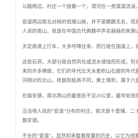
公路两边，村庄一个接着一个，渭河在一旁潺潺流淌
官道两边南北对峙的低矮山脉，并不是籍籍无名，而是
人说的南山，就是在中国古代典籍中声名赫赫的朱圉
天定高速上行车，大多呼啸往来，而行驶在国道上，
这些石洞，大部分是自然风化或流水侵蚀而形成，形
来的许多佛窟，它们的年代比天水麦积山石窟的年代
河相对的北山，样貌则极具不同，黄土堆积，属于六
在磐安镇，南北两山的最宽处不足20公里，最窄处则
沿当地人说的“官道”分布的村庄，依次是十里铺、二
磐安镇。
不长的“官道”，显然却承载着厚重的历史，以它为线