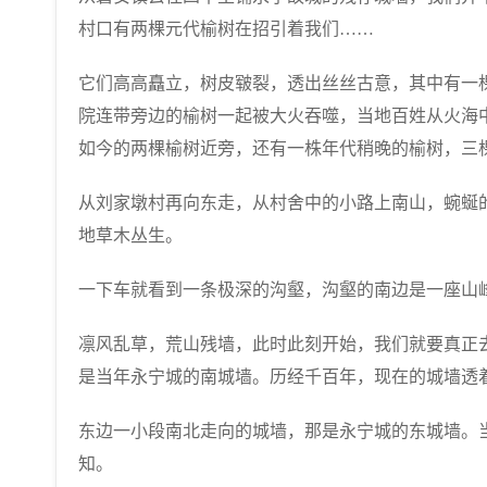
村口有两棵元代榆树在招引着我们……
它们高高矗立，树皮皲裂，透出丝丝古意，其中有一
院连带旁边的榆树一起被大火吞噬，当地百姓从火海
如今的两棵榆树近旁，还有一株年代稍晚的榆树，三
从刘家墩村再向东走，从村舍中的小路上南山，蜿蜒
地草木丛生。
一下车就看到一条极深的沟壑，沟壑的南边是一座山
凛风乱草，荒山残墙，此时此刻开始，我们就要真正
是当年永宁城的南城墙。历经千百年，现在的城墙透
东边一小段南北走向的城墙，那是永宁城的东城墙。
知。