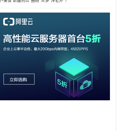
+美食 新疆何以“圈粉”众多“洋老外”？