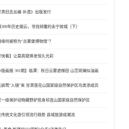
甘肃旧志丛编·补遗》出版发行
越300年历史烟云，寻找倾覆的永宁故城（下）
渭缘何被称为“古寨堡博物馆”？
甘快看】让莫高窟焕发恒久光彩
小陇画报·301期】临潭：秋日云雾遮梯田 山峦斑斓似油画
氏鹟莺“入镜”来 甘肃莲花山国家级自然保护区鸟类添成员
家一级保护动物藏野驴现身祁连山国家级自然保护区
庆传统文化游引领流行趋势 县域旅游成潮流