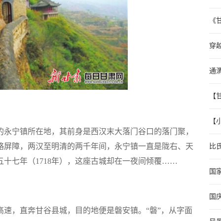
《
穿
通
【
【
的永宁镇所在地，其前身是西汉末大落门谷口的落门聚，
略屏障，两汉至明清的两千年间，永宁镇一直是陇右、天
比
十七年（1718年），这座古城却在一夜间倾覆……
国
国
速，直奔甘谷县城，目的地便是磐安镇。“磐”，从字面