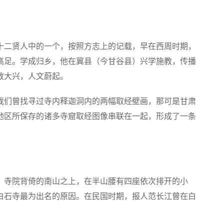
十二贤人中的一个，按照方志上的记载，早在西周时期，
高足。学成归乡，他在冀县（今甘谷县）兴学施教，传播
教大兴，人文蔚起。
我们曾找寻过寺内释迦洞内的两幅取经壁画，那可是甘肃
地区所保存的诸多寺窟取经图像串联在一起，形成了一条
。寺院背倚的南山之上，在半山腰有四座依次排开的小
白石寺最为出名的原因。在民国时期，报人范长江曾在白