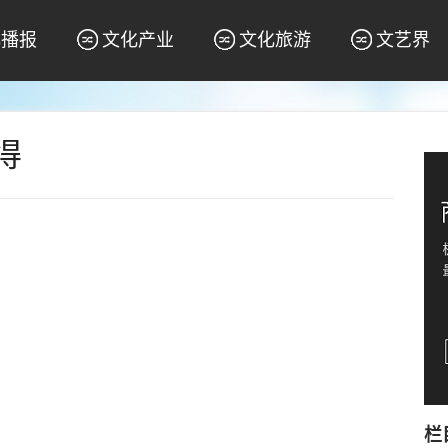
化播报
文化产业
文化旅游
文艺界
得
栏