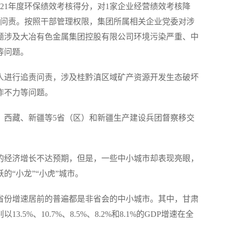
1年度环保绩效考核得分，对1家企业经营绩效考核降
责问责。按照干部管理权限，集团所属相关企业党委对涉
问题涉及大冶有色金属集团控股有限公司环境污染严重、中
等问题。
人进行追责问责，涉及桂黔滇区域矿产资源开发生态破坏
作不力等问题。
西藏、新疆等5省（区）和新疆生产建设兵团督察移交
的经济增长不达预期，但是，一些中小城市却表现亮眼，
“小龙”“小虎”城市。
份增速居前的普遍都是非省会的中小城市。其中，甘肃
%、10.7%、8.5%、8.2%和8.1%的GDP增速在全