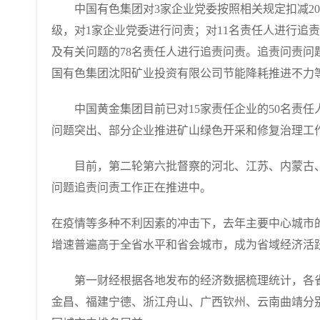
中国有色集团对3家企业党委按照相关规定扣减202
级，对1家企业党委进行问责；对11名责任人进行追
及有关问题的78名责任人进行追责问责。追责问责
国有色集团沈阳矿业投资有限公司节能降耗推进不力
中国黄金集团目前已对15家责任企业的50名责任
问题突出、部分企业推进矿山绿色开采和修复治理工
目前，第二轮第六批督察的河北、江苏、内蒙古、
问题追责问责工作正在推进中。
在疫情等多种不利因素的冲击下，去年主要中心城市
增速普遍高于全省水平和省会城市，成为省域经济活跃的
第一财经根据各地发布的经济数据梳理统计，各省
金昌、福建宁德、浙江舟山、广西钦州、云南曲靖分别以13.5