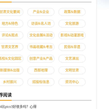
甘肃文化要闻
产业&企业
政策&数据
地方&特色
访谈&名人坊
文化旅游
评论&观点
文化会展&活动
影视&动漫游戏
甘肃文艺界
书画收藏&考古
民俗&非遗
高校&文化园区
创意产业&产品
文艺演出
新媒体&出版
西部地理
文明甘肃
乡村振兴
招投标信息
资讯中心
荐阅读
co4比pico3好很多吗？心得