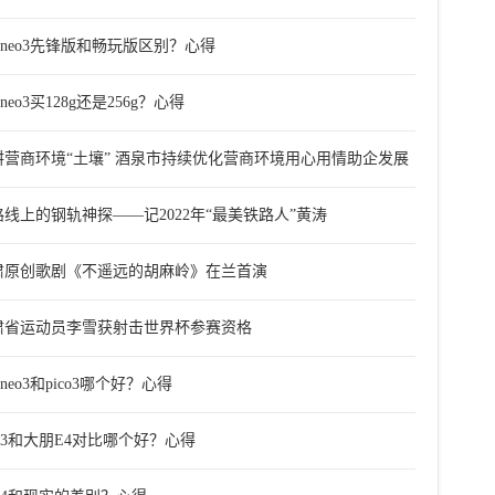
coneo3先锋版和畅玩版区别？心得
coneo3买128g还是256g？心得
耕营商环境“土壤” 酒泉市持续优化营商环境用心用情助企发展
路线上的钢轨神探——记2022年“最美铁路人”黄涛
肃原创歌剧《不遥远的胡麻岭》在兰首演
肃省运动员李雪获射击世界杯参赛资格
coneo3和pico3哪个好？心得
co3和大朋E4对比哪个好？心得