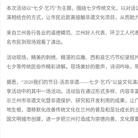
本次活动以“七夕·乞巧”为主题，围绕七夕传统文化，以对
演相结合的方式，让市民近距离接触非遗文化项目，从而助
来自兰州各行各业的道德模范、兰州好人代表、环卫工人代表
名市民到现场观看了演出。
活动现场，精美的刺绣、精湛的瓜雕、西和县乞巧节纪录短
七夕等传统民俗作精彩讲解。现场美妙的歌声，诗词吟咏，
据悉，“2020我们的节日·活态非遗——七夕·乞巧”公益文化演
享活动中的其中一场活动。活动旨在通过形式多样、内容丰
示兰州市非遗文化暨非遗保护、研究和开发利用的成果，让
地生根，潜移默化改善传统文化在兰州的普及和茁壮成长的
国文明城市创建，进一步把兰州打造成为崇德向善、文化厚